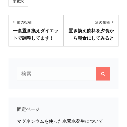
カ
水素水
テ
ゴ
投
リ
前の投稿
次の投稿
前
次
ー
稿
一食置き換えダイエッ
置き換え飲料を夕食か
の
の
トで調整してます！
ら朝食にしてみると
ナ
投
投
稿
稿
ビ
ゲ
検
ー
検
索:
索
シ
ョ
ン
固定ページ
マグネシウムを使った水素水発生について