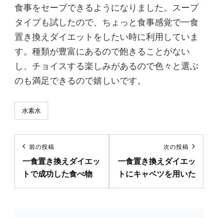
食事をセーブできるようになりました。スープ
タイプも試したので、ちょっと食事感覚で一食
置き換えダイエットをしたい時に利用していま
す。種類が豊富にあるので飽きることがない
し、チョイスする楽しみがあるので色々と選ぶ
のも満足できるので嬉しいです。
カ
水素水
テ
ゴ
投
リ
前の投稿
次の投稿
前
次
ー
稿
一食置き換えダイエッ
一食置き換えダイエッ
の
の
トで成功した食べ物
トにキャベツを用いた
ナ
投
投
稿
稿
ビ
ゲ