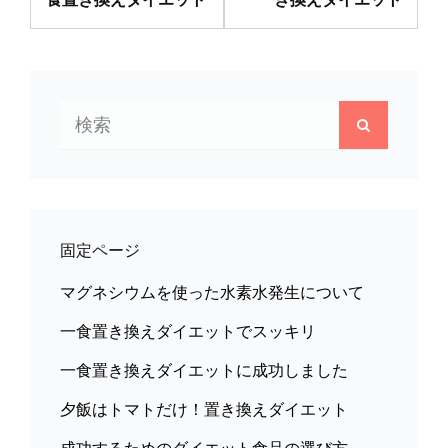
ナ
投
投
稿
稿
ビ
ゲ
検
ー
検
索:
索
シ
ョ
ン
固定ページ
マグネシウムを使った水素水発生について
一食置き換えダイエットでスッキリ
一食置き換えダイエットに成功しました
夕飯はトマトだけ！置き換えダイエット