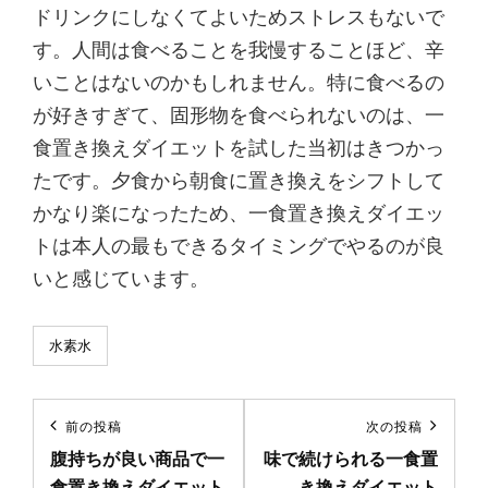
ドリンクにしなくてよいためストレスもないで
す。人間は食べることを我慢することほど、辛
いことはないのかもしれません。特に食べるの
が好きすぎて、固形物を食べられないのは、一
食置き換えダイエットを試した当初はきつかっ
たです。夕食から朝食に置き換えをシフトして
かなり楽になったため、一食置き換えダイエッ
トは本人の最もできるタイミングでやるのが良
いと感じています。
カ
水素水
テ
ゴ
投
リ
前の投稿
次の投稿
前
次
ー
稿
腹持ちが良い商品で一
味で続けられる一食置
の
の
食置き換えダイエット
き換えダイエット