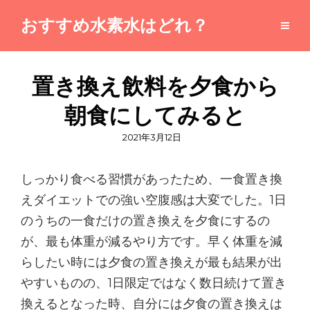
おすすめ水素水はどれ？
置き換え飲料を夕食から
朝食にしてみると
投
2021年3月12日
稿
日
しっかり食べる習慣があったため、一食置き換
えダイエットでの強い空腹感は大変でした。1日
のうちの一食だけの置き換えを夕食にするの
が、最も体重が減るやり方です。早く体重を減
らしたい時には夕食の置き換えが最も結果が出
やすいものの、1日限定ではなく数日続けて置き
換えるとなった時、自分には夕食の置き換えは